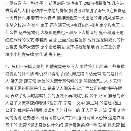
一见有喜 有一种本子上 却写的是 你也来了 2如何摆脱晦气 凡有进
去烧香的人们 必须摩一摩他的脊梁 据说可以摆脱了晦气 3迎神赛这
一天有什么神 都有什么特点 迎神赛会这一天出巡的神 如果是掌握
生杀之权的 有鬼卒 鬼王 还有活无常 4鬼怪由谁扮演 鬼卒和鬼王长
什么样 这些鬼物们 大概都是由粗人和乡下人扮演的 鬼卒和鬼王是
红红绿绿的衣裳 赤着脚 蓝脸 上面又画些鱼鳞 也许是龙鳞或别的什
么鳞罢 我不大清楚 鬼卒拿着钢叉 叉环振得琅琅地响 鬼王拿的是一
块小小的虎头牌 据传说 鬼王是
4、只用一只脚走路的 但他究竟是乡下人 虽然脸上已经画上些鱼鳞
或者别的什么鳞 却仍然只得用了两只脚走路 5 活无常 指的是什么
人 活无常 即无常 迷信的人谓专事勾魂的鬼 喻指险恶之人 6 无常
中写无常的用意是什么 是说明人间没有公证 而公正的裁判是在阴
间 表达了对当时黑暗社会的强烈不满和对打着 公平 正义 旗号的正
人君子之流辛辣的嘲讽 7鲁迅在 无常 一文中 通过对 的描述 指出
公正的裁判是在阴间 以讽刺当时社会上的 正人君子 之流 无常 8 他
同情冤魂 惩办恶人 既有同情心又主持公道 既可爱又恐怖 这是作者
笔下的 无常 9送无常是讲什么的 这捧着饭菜的一幕 就是 送无常 因