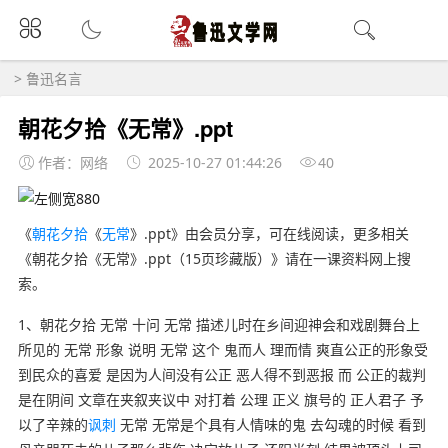
>
鲁迅名言
朝花夕拾《无常》.ppt
作者：网络
2025-10-27 01:44:26
40
《
朝花夕拾
《
无常
》.ppt》由会员分享，可在线阅读，更多相关
《朝花夕拾《无常》.ppt（15页珍藏版）》请在一课资料网上搜
索。
1、朝花夕拾 无常 十问 无常 描述儿时在乡间迎神会和戏剧舞台上
所见的 无常 形象 说明 无常 这个 鬼而人 理而情 爽直公正的形象受
到民众的喜爱 是因为人间没有公正 恶人得不到恶报 而 公正的裁判
是在阴间 文章在夹叙夹议中 对打着 公理 正义 旗号的 正人君子 予
以了辛辣的
讽刺
无常 无常是个具有人情味的鬼 去勾魂的时候 看到