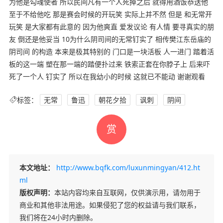
为他是勾魂使者 所以民间凡有一个人死掉之后 就得用酒饭恭送他
至于不给他吃 那是赛会时候的开玩笑 实际上并不然 但是 和无常开
玩笑 是大家都有此意的 因为他爽直 爱发议论 有人情 要寻真实的朋
友 倒还是他妥当 10为什么阴司间的无常钉实了 相传樊江东岳庙的
阴司间 的构造 本来是极其特别的 门口是一块活板 人一进门 踏着活
板的这一端 塑在那一端的踏便扑过来 铁索正套在你脖子上 后来吓
死了一个人 钉实了 所以在我幼小的时候 这就已不能动 谢谢观看
标签：
无常
鲁迅
朝花夕拾
讽刺
阴间
赏
本文地址：
http://www.bqfk.com/luxunmingyan/412.ht
ml
版权声明：
本站内容均来自互联网，仅供演示用，请勿用于
商业和其他非法用途。如果侵犯了您的权益请与我们联系，
我们将在24小时内删除。