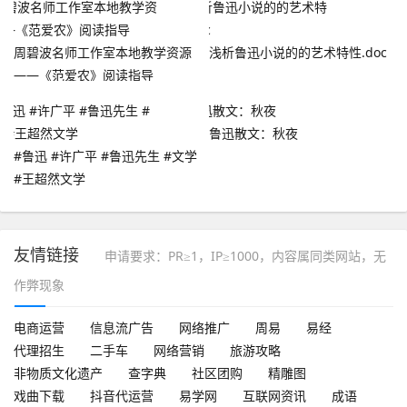
周碧波名师工作室本地教学资源
浅析鲁迅小说的的艺术特性.doc
——《范爱农》阅读指导
鲁迅散文：秋夜
#鲁迅 #许广平 #鲁迅先生 #文学
#王超然文学
友情链接
申请要求：PR≥1，IP≥1000，内容属同类网站，无
作弊现象
电商运营
信息流广告
网络推广
周易
易经
代理招生
二手车
网络营销
旅游攻略
非物质文化遗产
查字典
社区团购
精雕图
戏曲下载
抖音代运营
易学网
互联网资讯
成语