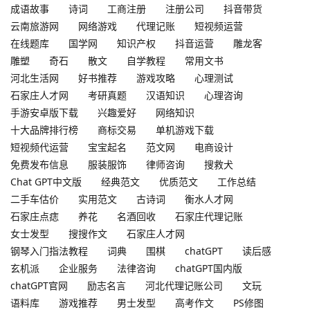
成语故事
诗词
工商注册
注册公司
抖音带货
云南旅游网
网络游戏
代理记账
短视频运营
在线题库
国学网
知识产权
抖音运营
雕龙客
雕塑
奇石
散文
自学教程
常用文书
河北生活网
好书推荐
游戏攻略
心理测试
石家庄人才网
考研真题
汉语知识
心理咨询
手游安卓版下载
兴趣爱好
网络知识
十大品牌排行榜
商标交易
单机游戏下载
短视频代运营
宝宝起名
范文网
电商设计
免费发布信息
服装服饰
律师咨询
搜救犬
Chat GPT中文版
经典范文
优质范文
工作总结
二手车估价
实用范文
古诗词
衡水人才网
石家庄点痣
养花
名酒回收
石家庄代理记账
女士发型
搜搜作文
石家庄人才网
钢琴入门指法教程
词典
围棋
chatGPT
读后感
玄机派
企业服务
法律咨询
chatGPT国内版
chatGPT官网
励志名言
河北代理记账公司
文玩
语料库
游戏推荐
男士发型
高考作文
PS修图