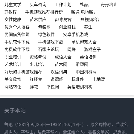
儿童文学
买车咨询
工作计划
礼品厂
舟舟培训
IT教程
手机游戏推荐排行榜
暖通,电地暖，
女性健康
苗木供应
ps素材库
短视频培训
优秀个人博客
包装网
创业赚钱
养生
民间借贷律师
绿色软件
安卓手机游戏
手机软件下载
手机游戏下载
单机游戏大全
免费软件下载
石家庄论坛
网赚
游戏盒子
职业培训
资格考试
成语大全
英语培训
艺术培训
少儿培训
苗木网
雕塑网
好玩的手机游戏推荐
汉语词典
中国机械网
美文欣赏
红楼梦
道德经
标准件
电地暖
网站转让
鲜花
书包网
英语培训机构
关于本站
鲁迅（1881年9月25日—1936年10月19日），原名周樟寿，后改名
周树人，字豫山，后改字豫才，浙江绍兴人。著名文学家、思想家、