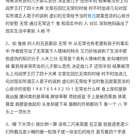
母亲哭死去的儿子那么悲伤 决定放儿子 还阳半刻 结果被顶头上司
阎罗王打了四十大棒 文章在回忆无常的时候 时不时加进几句对现
实所谓正人君子的讽刺 虚幻的无常给予当时
鲁迅
寂寞悲凉的心些许
的安慰 无常 通过无常这个 鬼 和现实中的 人 对比 深刻地刻画出了
现实生活中某些 人格 不
2、如 鬼格 的人的丑恶面目 无常 中 从无常也有老婆和孩子的事实
中 作者既写出了无常富于人情味的特点 又巧妙地讽刺了生活中那
些虚伪的知识分子 入木三分 无常是个具有人情味的鬼 去勾魂的时
候 看到母亲哭死去的儿子那么悲伤 决定放儿子 还阳半刻 结果被顶
头上司阎罗王打了四十大棒 文章在回忆无常的时候 时不时加进几
句对现实所谓正人君子的讽刺 虚幻的无常给予当时鲁迅寂寞悲凉的
心些许的安慰 1 9 8 7 6 5 4 3 2 10 1 无常长什么样 身上穿的是斩
衰凶服 腰间束的是草绳 脚穿草鞋 项挂纸锭 手上是破芭蕉扇 铁索
算盘 肩膀是耸起的 头发却披下来 眉眼的外梢都向下 象一个 八 字
头上一顶长方
3、帽 下大顶小 按比例一算 该有二尺来高罢 在正面 就是遗老遗少
们所戴瓜皮小帽的缀一粒珠子或一块宝石的地方 直写着四个字道