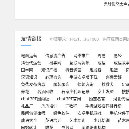
岁月悄然无声
友情链接
申请要求：PR≥1，IP≥1000，内容属同类
电商运营
信息流广告
网络推广
周易
易经
抖音代运营
易学网
互联网资讯
成语
成语故
国学网
知识产权
抖音运营
雕龙客
雕塑
汉语知识
心理咨询
手游安卓版下载
兴趣爱好
免费发布信息
服装服饰
律师咨询
搜救犬
Ch
养花
名酒回收
石家庄代理记账
女士发型
搜
chatGPT国内版
chatGPT官网
励志名言
河北代
礼品厂
舟舟培训
IT教程
手机游戏推荐排行榜
民间借贷律师
绿色软件
安卓手机游戏
手机软件
成语大全
英语培训
艺术培训
少儿培训
苗木
网站转让
鲜花
书包网
英语培训机构