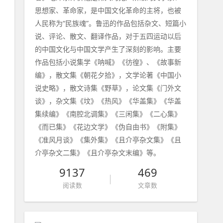
思想家、革命家，是中国文化革命的主将，也被
人民称为“民族魂”。鲁迅的作品包括杂文、短篇小
说、评论、散文、翻译作品，对于五四运动以后
的中国文化与中国文学产生了深刻的影响。主要
作品包括小说集学《呐喊》《彷徨》、《故事新
编》，散文集《朝花夕拾》，文学论著《中国小
说史略》，散文诗集《野草》，论文集《门外文
谈》，杂文集《坟》《热风》《华盖集》《华盖
集续编》《南腔北调集》《三闲集》《二心集》
《而已集》《花边文学》《伪自由书》《附集》
《准风月谈》《集外集》《且介亭杂文集》《且
介亭杂文二集》《且介亭杂文末编》等。
9137
469
阅读数
文章数