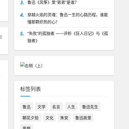
3.
鲁迅《风筝》里“弟弟”是谁？
4.
穿越火焰的灵魂：鲁迅一生的心路历程，谁能
懂那颗炽热的心?
5.
“失败”的孤独者 ——评析《狂人日记》与《孤
篇
独者》
？
标签列表
理
鲁迅
文学
名言
人生
鲁迅先生
朝花夕拾
文化
朱安
鲁迅故里
思想