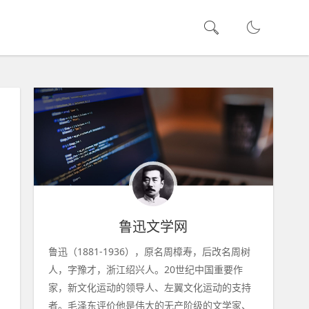
鲁迅文学网
鲁迅（1881-1936），原名周樟寿，后改名周树
人，字豫才，浙江绍兴人。20世纪中国重要作
家，新文化运动的领导人、左翼文化运动的支持
者。毛泽东评价他是伟大的无产阶级的文学家、