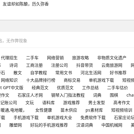
，友谊却如陈酿，历久弥香
网站，无作弊现象
代理招生
二手车
网络营销
旅游攻略
非物质文化遗产
事
诗词
工商注册
注册公司
抖音带货
云南旅游网
奇石
散文
自学教程
常用文书
河北生活网
好书推荐
网络知识
十大品牌排行榜
商标交易
单机游戏下载
短视
at GPT中文版
经典范文
优质范文
工作总结
二手车估价
搜作文
石家庄人才网
钢琴入门指法教程
词典
围棋
cha
理记账公司
文玩
语料库
游戏推荐
男士发型
高考作文
暖通,电地暖，
女性健康
苗木供应
ps素材库
短视频培训
下载
手机游戏下载
单机游戏大全
免费软件下载
石家庄论
网
雕塑网
好玩的手机游戏推荐
汉语词典
中国机械网