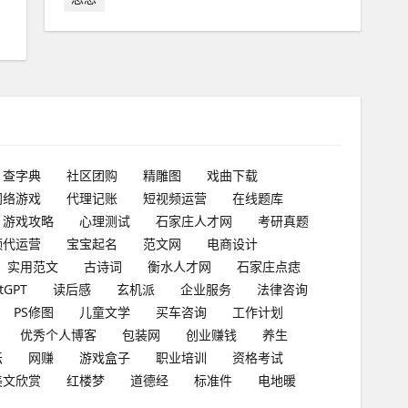
查字典
社区团购
精雕图
戏曲下载
网络游戏
代理记账
短视频运营
在线题库
游戏攻略
心理测试
石家庄人才网
考研真题
频代运营
宝宝起名
范文网
电商设计
实用范文
古诗词
衡水人才网
石家庄点痣
tGPT
读后感
玄机派
企业服务
法律咨询
PS修图
儿童文学
买车咨询
工作计划
优秀个人博客
包装网
创业赚钱
养生
坛
网赚
游戏盒子
职业培训
资格考试
美文欣赏
红楼梦
道德经
标准件
电地暖