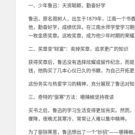
一、少年鲁迅：天资聪颖，勤奋好学
鲁迅，原名周树人，出生于1879年，江南一个
他，勤奋好学，成绩优异。在江南水师学堂学习期
一枚金质奖章。这枚奖章，成为他少年时期的荣耀
二、奖章变“财富”：卖掉奖章，追求更广的知识
获得奖章后，鲁迅没有选择炫耀或留作纪念，而是
钱，他购买了几本心仪已久的书籍，为自己开拓更
这份务实与热爱学习的精神，充分展现了鲁迅对知
三、奇特的“驱寒”方法：嚼辣椒坚持夜读
买书之后，鲁迅的学习生活变得更加充实。然而，
骤降，夜晚尤其寒冷，常常让人难以集中精神。
为了驱除寒意，鲁迅想出了一个“妙招”——嚼辣