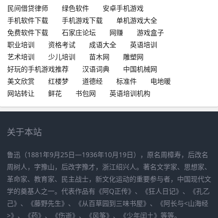
民间借贷律师
绿色软件
安卓手机游戏
手机软件下载
手机游戏下载
单机游戏大全
免费软件下载
石家庄论坛
网赚
游戏盒子
职业培训
资格考试
成语大全
英语培训
艺术培训
少儿培训
苗木网
雕塑网
好玩的手机游戏推荐
汉语词典
中国机械网
美文欣赏
红楼梦
道德经
标准件
电地暖
网站转让
鲜花
书包网
英语培训机构
关于本站
鲁迅（1881年9月25日—1936年10月19日），原名周樟寿，后改名
周树人，字豫山，后改字豫才，浙江绍兴人。著名文学家、思想家、
革命家、教育家、民主战士，新文化运动的重要参与者，中国现代文
学的奠基人之一。代表作品有《阿Q正传》、《狂人日记》、《孔乙
己》、《藤野先生》、《从百草园到三味书屋》、《阿长与<山海经
>》、《药》、《伤逝》、《风筝》、《少年闰土》等等。