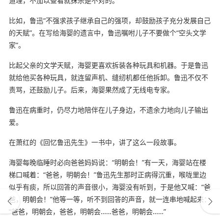
道理，不加以查看就抹杀是不对的。”
比如，鲁迅“不强求孩子继承自己的强项，却鼓励孩子充分发展自己
的天赋”。在写给海婴的遗言中，鲁迅嘱咐儿子不要做个“空头文学
家”。
比起父亲的文学天赋，海婴更喜欢拆装各种玩具和机器。于是鲁迅
就给他买各种玩具，就连留声机、缝纫机都任他拆卸。鲁迅不仅不
责骂，还鼓励儿子。后来，海婴果然成了无线电专家。
鲁迅在病重时，仍尽力地陪伴在儿子身边，不遗余力地向儿子输出
爱。
在萧红的《回忆鲁迅先生》一书中，讲了这么一段故事。
海婴每晚临睡时必向爸爸妈妈说：“明朝会！”有一天，海婴站在楼
梯口喊着：“爸爸，明朝会！”鲁迅先生那时正病得沉重，喉咙里边
似乎有痰，所以回答的声音很小，海婴没有听到，于是他又喊：“爸
爸，明朝会！”他等一等，听不到回答的声音，就一连串地喊起来：
“爸爸，明朝会，爸爸，明朝会……爸爸，明朝会……”