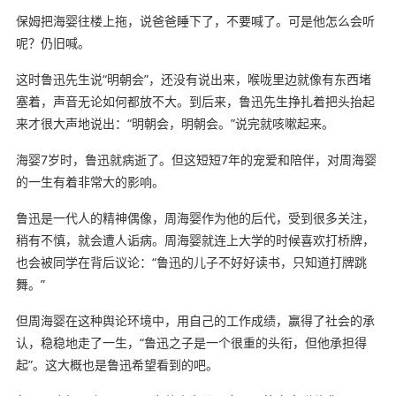
保姆把海婴往楼上拖，说爸爸睡下了，不要喊了。可是他怎么会听
呢？仍旧喊。
这时鲁迅先生说“明朝会”，还没有说出来，喉咙里边就像有东西堵
塞着，声音无论如何都放不大。到后来，鲁迅先生挣扎着把头抬起
来才很大声地说出：“明朝会，明朝会。”说完就咳嗽起来。
海婴7岁时，鲁迅就病逝了。但这短短7年的宠爱和陪伴，对周海婴
的一生有着非常大的影响。
鲁迅是一代人的精神偶像，周海婴作为他的后代，受到很多关注，
稍有不慎，就会遭人诟病。周海婴就连上大学的时候喜欢打桥牌，
也会被同学在背后议论：“鲁迅的儿子不好好读书，只知道打牌跳
舞。”
但周海婴在这种舆论环境中，用自己的工作成绩，赢得了社会的承
认，稳稳地走了一生，“鲁迅之子是一个很重的头衔，但他承担得
起”。这大概也是鲁迅希望看到的吧。