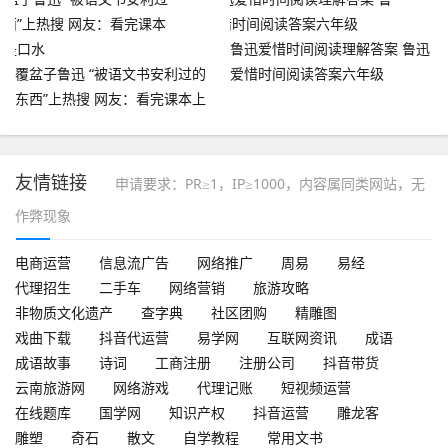
鲁迅爱惜时间阅读理解答案 鲁迅
覆盆子鲁迅 “被语文书安利过的
爱惜时间阅读答案六年级
东西”上热搜 网友：看完课本上
都是口水
友情链接
申请要求：PR≥1，IP≥1000，内容属同类网站，无
作弊现象
电商运营
信息流广告
网络推广
周易
易经
代理招生
二手车
网络营销
旅游攻略
非物质文化遗产
查字典
社区团购
精雕图
戏曲下载
抖音代运营
易学网
互联网资讯
成语
成语故事
诗词
工商注册
注册公司
抖音带货
云南旅游网
网络游戏
代理记账
短视频运营
在线题库
国学网
知识产权
抖音运营
雕龙客
雕塑
奇石
散文
自学教程
常用文书