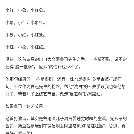
小红，小象，小红象。
小象，小红，小象红。
小象，小红，小红象。
小红，小象，小红红。
没错，这首诗真的出自大文豪鲁迅先生之手。一点都不酷，说不定
还得“脱一批粉”，“回踩”的估计也少不了。
他那句经典的“一株是枣树，还有一株也是枣树”多半会被打成病
句。不过作为鲁迅先生的粉丝，帮他“洗白”的公关手段我也替他想
好了：带着儿子上综艺节目，改走“反差萌”奶爸路线。
如果鲁迅上综艺节目
这首打油诗，其实是鲁迅哄儿子周海婴睡觉时唱的童谣。宠孩子的
鲁迅，简直就是我们在微信朋友圈里常见的“晒娃狂魔”。鲁迅，真
是好可爱一爹！