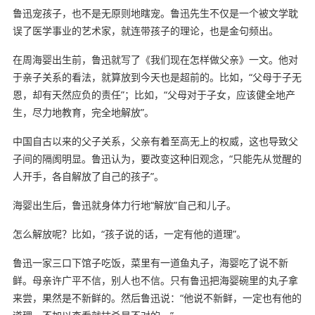
鲁迅宠孩子，也不是无原则地瞎宠。鲁迅先生不仅是一个被文学耽
误了医学事业的艺术家，就连带孩子的理论，也是金句频出。
在周海婴出生前，鲁迅就写了《我们现在怎样做父亲》一文。他对
于亲子关系的看法，就算放到今天也是超前的。比如，“父母于子无
恩，却有天然应负的责任”；比如，“父母对于子女，应该健全地产
生，尽力地教育，完全地解放”。
中国自古以来的父子关系，父亲有着至高无上的权威，这也导致父
子间的隔阂明显。鲁迅认为，要改变这种旧观念，“只能先从觉醒的
人开手，各自解放了自己的孩子”。
海婴出生后，鲁迅就身体力行地“解放”自己和儿子。
怎么解放呢？比如，“孩子说的话，一定有他的道理”。
鲁迅一家三口下馆子吃饭，菜里有一道鱼丸子，海婴吃了说不新
鲜。母亲许广平不信，别人也不信。只有鲁迅把海婴碗里的丸子拿
来尝，果然是不新鲜的。然后鲁迅说：“他说不新鲜，一定也有他的