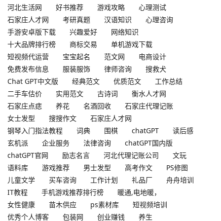
河北生活网
好书推荐
游戏攻略
心理测试
石家庄人才网
考研真题
汉语知识
心理咨询
手游安卓版下载
兴趣爱好
网络知识
十大品牌排行榜
商标交易
单机游戏下载
短视频代运营
宝宝起名
范文网
电商设计
免费发布信息
服装服饰
律师咨询
搜救犬
Chat GPT中文版
经典范文
优质范文
工作总结
二手车估价
实用范文
古诗词
衡水人才网
石家庄点痣
养花
名酒回收
石家庄代理记账
女士发型
搜搜作文
石家庄人才网
钢琴入门指法教程
词典
围棋
chatGPT
读后感
玄机派
企业服务
法律咨询
chatGPT国内版
chatGPT官网
励志名言
河北代理记账公司
文玩
语料库
游戏推荐
男士发型
高考作文
PS修图
儿童文学
买车咨询
工作计划
礼品厂
舟舟培训
IT教程
手机游戏推荐排行榜
暖通,电地暖，
女性健康
苗木供应
ps素材库
短视频培训
优秀个人博客
包装网
创业赚钱
养生