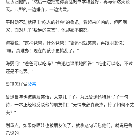
应该归他的。”然后一边把搅得凌乱的书本堆叠好，再与郁达夫谈
天。典型的一边嫌弃，一边疼爱。
平时动不动就抨击“吃人的社会”的鲁迅，看起来凶凶的，但回到
家，面对儿子“叛逆的宣言”，他却毫不恼怒。
海婴说：“这种爸爸，什么爸爸！”鲁迅也就笑笑，再跟朋友说：
“唉，真难办！现在的孩子更捣乱了。”
海婴问：“爸爸可以吃吗？”鲁迅也温柔地回答：“吃也可以吃，不过
还是不吃罢。”
鲁迅怎样做
父亲
鲁迅当年也被朋友笑话，太宠儿子了。为此鲁迅还特意写了一句
诗，一本正经地反驳他的朋友们：“无情未必真豪杰，怜子如何不丈
夫？”
划重点，如果你晒娃也被朋友笑了，就拿这句话怼他们，就说是鲁
迅说的。