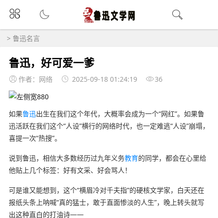
>
鲁迅名言
鲁迅，好可爱一爹
作者：网络
2025-09-18 01:24:19
36
如果
鲁迅
出生在我们这个年代，大概率会成为一个“网红”。如果鲁
迅活跃在我们这个“人设”横行的网络时代，也一定难逃“人设”崩塌，
喜提一次“热搜”。
说到鲁迅，相信大多数经历过九年义务
教育
的同学，都会在心里给
他贴上几个标签：好有文采、好会骂人！
可是谁又能想到，这个“横眉冷对千夫指”的硬核文学家，白天还在
报纸头条上呐喊“真的猛士，敢于直面惨淡的人生”，晚上转头就写
出这种直白的打油诗——