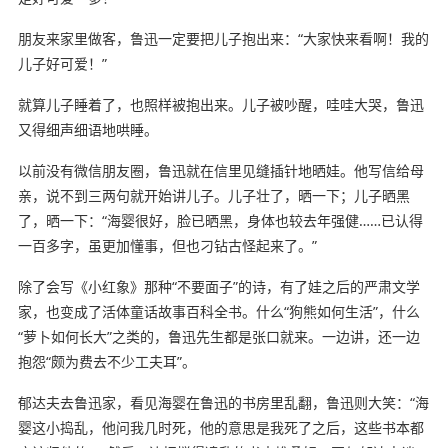
朋友来家里做客，鲁迅一定要把儿子抱出来：“大家快来看啊！我的
儿子好可爱！”
就算儿子睡着了，也照样被抱出来。儿子被吵醒，哇哇大哭，鲁迅
又得细声细语地哄睡。
以前没有微信朋友圈，鲁迅就在信里见缝插针地晒娃。他写信给母
亲，说不到三两句就开始讲儿子。儿子壮了，晒一下；儿子晒黑
了，晒一下：“海婴很好，脸已晒黑，身体也较去年强健……已认得
一百多字，虽更加懂事，但也刁钻古怪起来了。”
除了会写《小红象》那种“不要面子”的诗，有了娃之后的严肃文学
家，也变成了活体童话故事百科全书。什么“狗熊如何生活”，什么
“萝卜如何长大”之类的，鲁迅先生都是张口就来。一边讲，还一边
抱怨“颇为费去不少工夫耳”。
郁达夫去鲁迅家，看见海婴在鲁迅的书房里乱翻，鲁迅则大笑：“海
婴这小捣乱，他问我几时死，他的意思是我死了之后，这些书本都