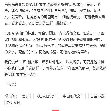
画家陈丹青曾感叹现代文学作家都很“好看”。郭沫若、茅盾、老
舍、冰心的模样，“各有各的性情与分量”；胡适、梁实秋、沈从
文、张爱玲，“也各有各的可圈可点”；但他接着说：“可是我看来看
去，看来看去，还是鲁迅先生样子最好看。”
以现今“颜值”的标准，你会觉得陈丹青说得很夸张，但这是一个画
家的视角和眼光，这“好看”的样子里面浸透的还是对鲁迅的思想、
才华和命运的判断：“所以鲁迅先生的模样真是非常非常配他，配他
的文字，配他的脾气，配他的命运，配他的地位与声名。
我们说起“五四”新文学，都承认他是头一块大牌子，可要是他长得
不像我们见到的这副样子，你能想象么？”在画家的眼中，鲁迅依然
是“现代文学第一人”。
（节选）
标签：
鲁迅
《狂人日记》
中国现代文学
白话小说
杂文文风