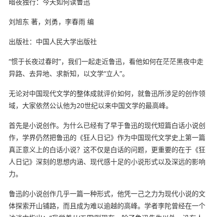
暗夜独行：今天如何读鲁迅
刘旭东 著，刘勇，李春雨 编
出版社：中国人民大学出版社
“惯于长夜过春时”，我们一起走近鲁迅，看他如何在茫茫黑夜中走
异路、去异地、求新知，以文学“立人”。
无论对中国现代文学的整体成就评价如何，就鲁迅所涉足的创作领
域，大家依然公认他为20世纪以来中国文学的最高峰。
首先是小说创作。为什么已经有了早于鲁迅的现代短篇白话小说创
作，学界仍然把鲁迅的《狂人日记》作为中国现代文学史上第一篇
真正意义上的白话小说？这不仅是白话的问题，更重要的在于《狂
人日记》深刻的思想内涵、现代感十足的小说形式以及深远的影响
力。
鲁迅的小说创作几乎一篇一种形式，他凭一己之力为现代小说的文
体探索开山铺路，而且成为难以逾越的高峰。学者李陀曾经在一个