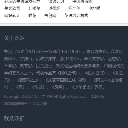
好玩的手机游戏推荐
汉语词典
中国机械网
美文欣赏
红楼梦
道德经
标准件
电地暖
网站转让
鲜花
书包网
英语培训机构
关于本站
鲁迅（1881年9月25日—1936年10月19日），原名周樟寿，后改名
周树人，字豫山，后改字豫才，浙江绍兴人。著名文学家、思想家、
革命家、教育家、民主战士，新文化运动的重要参与者，中国现代文
学的奠基人之一。代表作品有《阿Q正传》、《狂人日记》、《孔乙
己》、《藤野先生》、《从百草园到三味书屋》、《阿长与<山海经
>》、《药》、《伤逝》、《风筝》、《少年闰土》等等。
Copyright © 2024 鲁迅文学网 All Rights Reserved.
冀ICP备
2023006999号-11
网站地图
联系我们