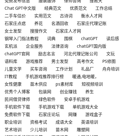
免费发布信息
服装服饰
律师咨询
搜救犬
Chat GPT中文版
经典范文
优质范文
工作总结
二手车估价
实用范文
古诗词
衡水人才网
石家庄点痣
养花
名酒回收
石家庄代理记账
女士发型
搜搜作文
石家庄人才网
钢琴入门指法教程
词典
围棋
chatGPT
读后感
玄机派
企业服务
法律咨询
chatGPT国内版
chatGPT官网
励志名言
河北代理记账公司
文玩
语料库
游戏推荐
男士发型
高考作文
PS修图
儿童文学
买车咨询
工作计划
礼品厂
舟舟培训
IT教程
手机游戏推荐排行榜
暖通,电地暖，
女性健康
苗木供应
ps素材库
短视频培训
优秀个人博客
包装网
创业赚钱
养生
民间借贷律师
绿色软件
安卓手机游戏
手机软件下载
手机游戏下载
单机游戏大全
免费软件下载
石家庄论坛
网赚
游戏盒子
职业培训
资格考试
成语大全
英语培训
艺术培训
少儿培训
苗木网
雕塑网