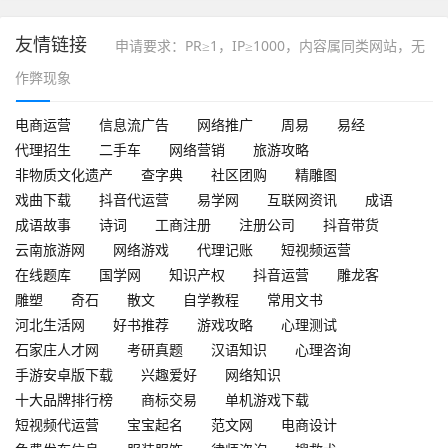
友情链接
申请要求：PR≥1，IP≥1000，内容属同类网站，无
作弊现象
电商运营
信息流广告
网络推广
周易
易经
代理招生
二手车
网络营销
旅游攻略
非物质文化遗产
查字典
社区团购
精雕图
戏曲下载
抖音代运营
易学网
互联网资讯
成语
成语故事
诗词
工商注册
注册公司
抖音带货
云南旅游网
网络游戏
代理记账
短视频运营
在线题库
国学网
知识产权
抖音运营
雕龙客
雕塑
奇石
散文
自学教程
常用文书
河北生活网
好书推荐
游戏攻略
心理测试
石家庄人才网
考研真题
汉语知识
心理咨询
手游安卓版下载
兴趣爱好
网络知识
十大品牌排行榜
商标交易
单机游戏下载
短视频代运营
宝宝起名
范文网
电商设计