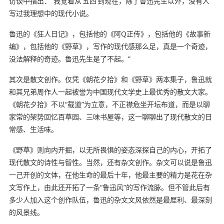
访谈中指出：“我觉着从‘五四’到现在，除了鲁迅先生以外，没有人
写过我理想中的现代小说。
鲁迅的《狂人日记》，包括他的《阿Q正传》，包括他的《故事新
编》，包括他的《野草》，写作的现代感那么足，真是一个奇迹，
没法解释的奇迹。鲁迅先生是了不起。”
其次是散文创作。仅凭《朝花夕拾》和《野草》两本集子，鲁迅就
和其兄弟周作人一起被誉为中国现代文学史上最优秀的散文大家。
《朝花夕拾》不以“载道”为立意，不正襟危坐开坛布道，而是以聊
家常的架势回忆百草园、三味书屋等，这一聊聊出了现代散文的日
常感、生活味。
《野草》则向内开掘，以无所畏惧的姿态深探自己的内心，开拓了
现代散文的诗性与智性。当然，还有杂文创作。杂文可以说是鲁迅
一己开创的文体，在他生命的最后十年，他最主要的精力是花在杂
文写作上，由此还开拓了一条“鲁迅风”的写作流脉。但不管此后有
多少人加入这个创作队伍，鲁迅的杂文文风依然是最犀利、最深刻
的风景线。